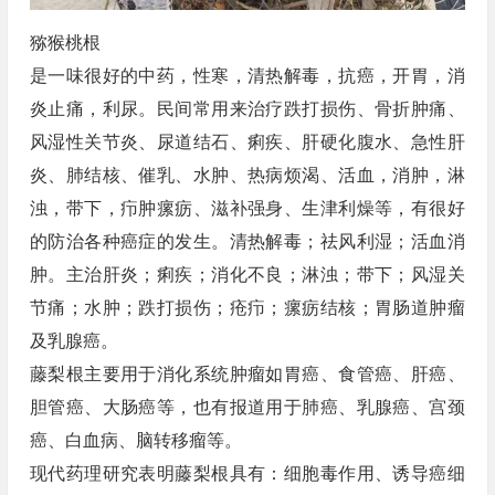
猕猴桃根
是一味很好的中药，性寒，清热解毒，抗癌，开胃，消
炎止痛，利尿。民间常用来治疗跌打损伤、骨折肿痛、
风湿性关节炎、尿道结石、痢疾、肝硬化腹水、急性肝
炎、肺结核、催乳、水肿、热病烦渴、活血，消肿，淋
浊，带下，疖肿瘰疬、滋补强身、生津利燥等，有很好
的防治各种癌症的发生。清热解毒；祛风利湿；活血消
肿。主治肝炎；痢疾；消化不良；淋浊；带下；风湿关
节痛；水肿；跌打损伤；疮疖；瘰疬结核；胃肠道肿瘤
及乳腺癌。
藤梨根主要用于消化系统肿瘤如胃癌、食管癌、肝癌、
胆管癌、大肠癌等，也有报道用于肺癌、乳腺癌、宫颈
癌、白血病、脑转移瘤等。
现代药理研究表明藤梨根具有：细胞毒作用、诱导癌细