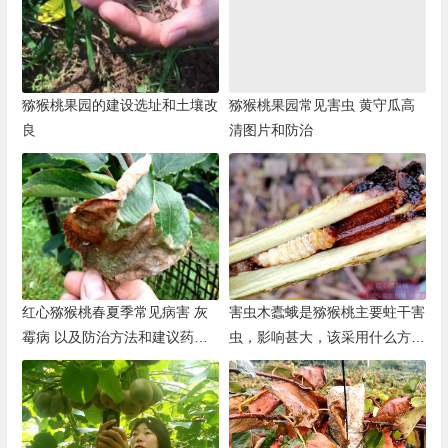
猕猴桃果园的建设选址和土壤改
猕猴桃果园常见害虫 黄守瓜高
良
清图片和防治
红心猕猴桃春夏季常见病害 灰
害虫木蠹蛾是猕猴桃主要蛀干害
霉病 以及防治方法和建议药品
虫，影响甚大，该采用什么方法
使用
防治