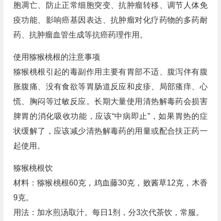
胞凋亡、防止正常细胞突变、抗肿瘤转移、调节人体免
疫功能、影响癌基因表达、抗肿瘤对化疗药物的多药耐
药、抗肿瘤血管生成等抗癌药理作用。
使用猕猴桃根的注意事项
猕猴桃根引起的毒副作用主要有胃部不适、腹泻伴有腹
胀腹痛、没有食欲等胃肠道反应和皮疹、局部瘙痒、心
慌、胸闷等过敏反应。长期大量使用清热解毒药会损害
脾胃的消化吸收功能，应该“中病即止”，如果胃热的症
状缓解了，应该减少清热解毒药的用量或配合扶正药一
起使用。
猕猴桃根饮
材料：猕猴桃根60克，鸡血藤30克，败酱草12克，木香
9克。
用法：加水煎汤取汁。每日1剂，分3次代茶饮，常服。