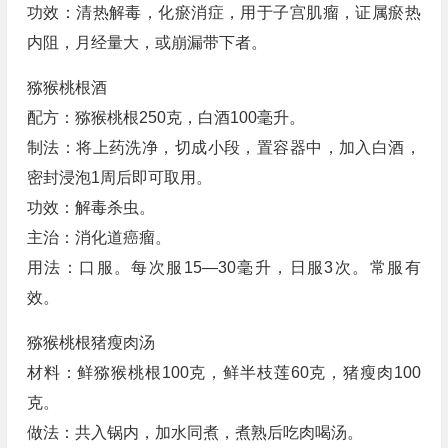
功效：清热解毒，化瘀消症，用于子宫肌瘤，证属瘀热
内阻，月经量大，或崩漏带下者。
猕猴桃根酒
配方：猕猴桃根250克，白酒100毫升。
制法：将上药洗净，切成小段，置容器中，加入白酒，
密封浸泡1周后即可取用。
功效：解毒杀虫。
主治：消化道癌瘤。
用法：口服。每次服15—30毫升，日服3次。常服有
效。
猕猴桃根猪瘦肉汤
材料：鲜猕猴桃根100克，鲜半枝莲60克，猪瘦肉100
克。
做法：共入锅内，加水同煮，煮熟后吃肉喝汤。