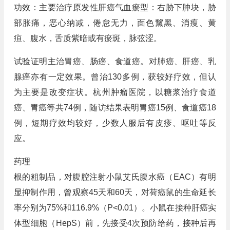
功效：主要治疗原发性肝癌气血瘀型：右胁下肿块，胁
部胀痛，恶心纳减，倦怠无力，面色黧黑、消瘦、黄
疸、腹水，舌质紫暗或有瘀斑，脉弦涩。
试验证明主治胃癌、肠癌、食道癌。对肺癌、肝癌、乳
腺癌亦有一定效果。曾治130多例，获较好疗效，但认
为主要是改变症状。杭州肿瘤医院，以糖浆治疗食道
癌、胃癌等共74例，随访结果表明胃癌15例、食道癌18
例，短期疗效均较好，少数人服后有皮疹、呕吐等反
应。
药理
根的粗制品，对腹腔注射小鼠艾氏腹水癌（EAC）有明
显抑制作用，曾观察45天和60天，对荷癌鼠的生命延长
率分别为75%和116.9%（P<0.01）。小鼠在接种肝癌实
体型细胞（HepS）前，先接受4次预防给药，接种后再