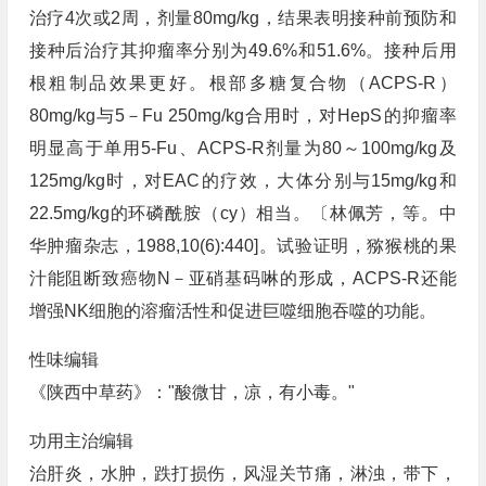
治疗4次或2周，剂量80mg/kg，结果表明接种前预防和
接种后治疗其抑瘤率分别为49.6%和51.6%。接种后用
根粗制品效果更好。根部多糖复合物（ACPS-R）
80mg/kg与5－Fu 250mg/kg合用时，对HepS的抑瘤率
明显高于单用5-Fu、ACPS-R剂量为80～100mg/kg及
125mg/kg时，对EAC的疗效，大体分别与15mg/kg和
22.5mg/kg的环磷酰胺（cy）相当。〔林佩芳，等。中
华肿瘤杂志，1988,10(6):440]。试验证明，猕猴桃的果
汁能阻断致癌物N－亚硝基码啉的形成，ACPS-R还能
增强NK细胞的溶瘤活性和促进巨噬细胞吞噬的功能。
性味编辑
《陕西中草药》："酸微甘，凉，有小毒。"
功用主治编辑
治肝炎，水肿，跌打损伤，风湿关节痛，淋浊，带下，