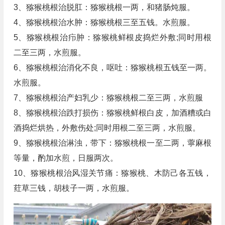
3、猕猴桃根治脱肛：猕猴桃根一两，和猪肠炖服。
4、猕猴桃根治水肿：猕猴桃根三至五钱。水煎服。
5、猕猴桃根治疖肿：猕猴桃鲜根皮捣烂外敷;同时用根
二至三两，水煎服。
6、猕猴桃根治消化不良，呕吐：猕猴桃根五钱至一两。
水煎服。
7、猕猴桃根治产妇乳少：猕猴桃根二至三两，水煎服
8、猕猴桃根治跌打损伤：猕猴桃鲜根白皮，加酒糟或白
酒捣烂烘热，外敷伤处;同时用根二至三两，水煎服。
9、猕猴桃根治淋浊，带下：猕猴桃根一至二两，薴麻根
等量，酌加水煎，日服两次。
10、猕猴桃根治风湿关节痛：猕猴桃、木防己各五钱，
荭草三钱，胡枝子一两，水煎服。