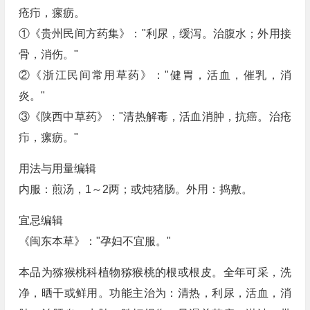
疮疖，瘰疬。
①《贵州民间方药集》："利尿，缓泻。治腹水；外用接
骨，消伤。"
②《浙江民间常用草药》："健胃，活血，催乳，消
炎。"
③《陕西中草药》："清热解毒，活血消肿，抗癌。治疮
疖，瘰疬。"
用法与用量编辑
内服：煎汤，1～2两；或炖猪肠。外用：捣敷。
宜忌编辑
《闽东本草》："孕妇不宜服。"
本品为猕猴桃科植物猕猴桃的根或根皮。全年可采，洗
净，晒干或鲜用。功能主治为：清热，利尿，活血，消