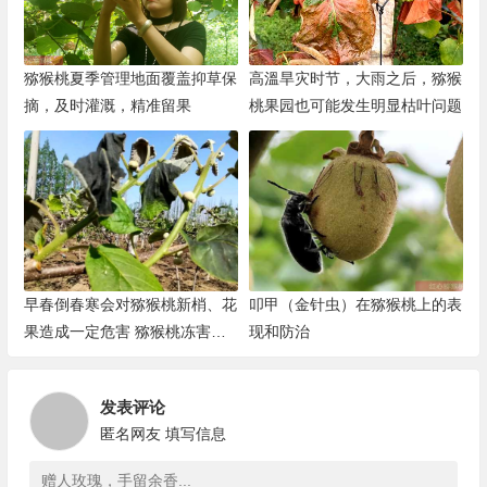
猕猴桃夏季管理地面覆盖抑草保
高溫旱灾时节，大雨之后，猕猴
摘，及时灌溉，精准留果
桃果园也可能发生明显枯叶问题
早春倒春寒会对猕猴桃新梢、花
叩甲（金针虫）在猕猴桃上的表
果造成一定危害 猕猴桃冻害表
现和防治
现
发表评论
匿名网友
填写信息