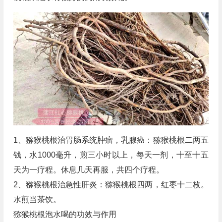
1、猕猴桃根治胃肠系统肿瘤，乳腺癌：猕猴桃根二两五
钱，水1000毫升，煎三小时以上，每天一剂，十至十五
天为一疗程。休息几天再服，共四个疗程。
2、猕猴桃根治急性肝炎：猕猴桃根四两，红枣十二枚。
水煎当茶饮。
猕猴桃根泡水喝的功效与作用