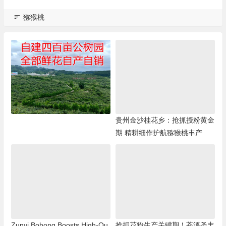
猕猴桃
贵州金沙桂花乡：抢抓授粉黄金
期 精耕细作护航猕猴桃丰产
Zunyi Bohong Boosts High-Qu
抢抓花粉生产关键期！苍溪圣丰