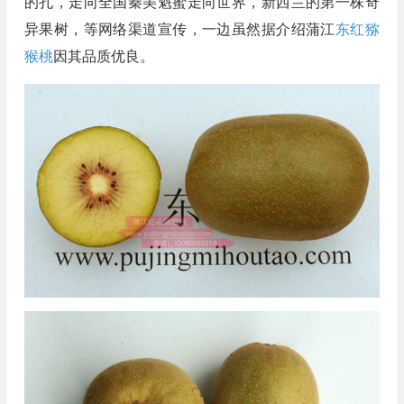
的孔，走向全国秦美魁蜜走向世界，新西兰的第一株奇
异果树，等网络渠道宣传，一边虽然据介绍蒲江
东红猕
猴桃
因其品质优良。