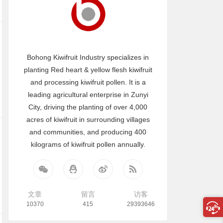
Bohong Kiwifruit Industry specializes in
planting Red heart & yellow flesh kiwifruit
and processing kiwifruit pollen. It is a
leading agricultural enterprise in Zunyi
City, driving the planting of over 4,000
acres of kiwifruit in surrounding villages
and communities, and producing 400
kilograms of kiwifruit pollen annually.
文章
留言
访客
10370
415
29393646