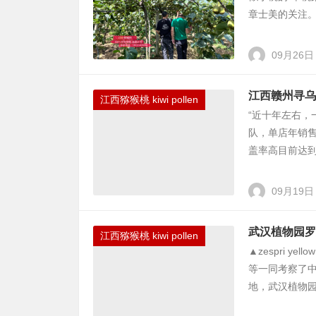
章士美的关注。 .
09月26日
江西赣州寻乌
江西猕猴桃 kiwi pollen
“近十年左右
队，单店年销售
盖率高目前达到
09月19日
武汉植物园罗
江西猕猴桃 kiwi pollen
▲zespri 
等一同考察了
地，武汉植物园研