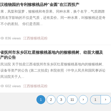
汉植物园的专利猕猴桃品种“金圆”在江西投产
女果，凤梨和菠萝，猕猴桃和奇异果。同种水果，换个名字，气质蹭蹭
 然而名字影响的不仅是气质，还有卖价。同一种水果，叫猕猴桃还是奇
不小的差别。 你们是否因...
836 views
江西猕猴桃花粉
省抚州市东乡区红星猕猴桃基地内的猕猴桃树、幼苗大棚及
产的公告
人民法院 关于拍卖江西省抚州市东乡区红星猕猴桃基地内的猕猴桃树、
设备等资产的公告 (第二次拍卖) 本院依照《中华人民共和国民事诉讼
民法院关于人...
602 views
江西猕猴桃花粉
1
2
3
11