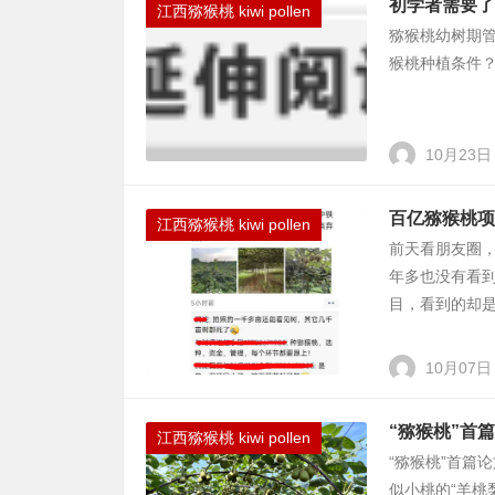
初学者需要了
江西猕猴桃 kiwi pollen
猕猴桃幼树期管理汇总
猴桃种植条件？http:
10月23日
百亿猕猴桃项
江西猕猴桃 kiwi pollen
前天看朋友圈，
年多也没有看
目，看到的却是
10月07日
“猕猴桃”首
江西猕猴桃 kiwi pollen
“猕猴桃”首篇
似小桃的“羊桃