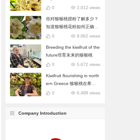
hieftain, Matua, Tumari.我
0
2,012 views
们40公顷猕猴桃雄株品种包
你对猕猴桃授粉了解多少？
括酋长、陶木里等
知道猕猴桃花粉如何正确使
用吗？
0
8,062 views
Breeding the kiwifruit of the
future培育未来的猕猴桃
0
5,672 views
Kiwifruit flourishing in north
ern Greece 猕猴桃在希腊
北部蓬勃发展
0
6,488 views
Company Introduction