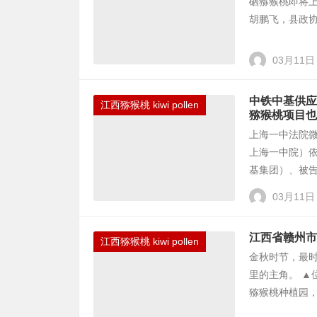
硒猕猴桃即将
胡鹏飞，县政协
03月11日
中铁中基供应
江西猕猴桃 kiwi pollen
猕猴桃项目也
上海一中法院微
上海一中院）
基集团）、被告
03月11日
江西省赣州市
江西猕猴桃 kiwi pollen
金秋时节，最
里的主角。 ▲
猕猴桃种植园，