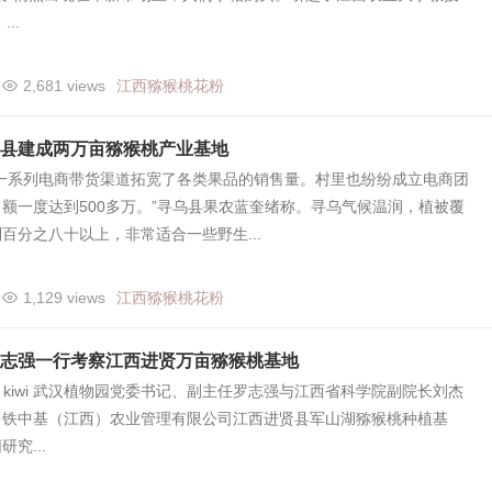
..
2,681 views
江西猕猴桃花粉
县建成两万亩猕猴桃产业基地
，一系列电商带货渠道拓宽了各类果品的销售量。村里也纷纷成立电商团
额一度达到500多万。”寻乌县果农蓝奎绪称。寻乌气候温润，植被覆
百分之八十以上，非常适合一些野生...
1,129 views
江西猕猴桃花粉
志强一行考察江西进贤万亩猕猴桃基地
yellow kiwi 武汉植物园党委书记、副主任罗志强与江西省科学院副院长刘杰
中铁中基（江西）农业管理有限公司江西进贤县军山湖猕猴桃种植基
究...