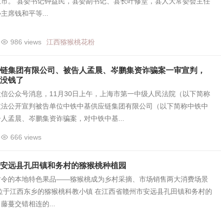
上市。 县委书记钟益民，县委副书记、县长叶修堂，县人大常委会主任
主席钱和平等...
986 views
江西猕猴桃花粉
链集团有限公司、被告人孟晨、岑鹏集资诈骗案一审宣判，
没钱了
信公众号消息，11月30日上午，上海市第一中级人民法院（以下简称
依法公开宣判被告单位中铁中基供应链集团有限公司（以下简称中铁中
人孟晨、岑鹏集资诈骗案，对中铁中基...
666 views
安远县孔田镇和务村的猕猴桃种植园
时令的本地特色果品——猕猴桃成为乡村采摘、市场销售两大消费场景
位于江西东乡的猕猴桃科教小镇 在江西省赣州市安远县孔田镇和务村的
藤蔓交错相连的...