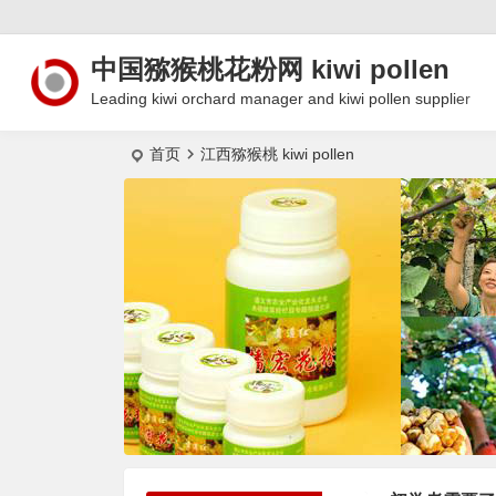
中国猕猴桃花粉网 kiwi pollen
Leading kiwi orchard manager and kiwi pollen supplier
首页
江西猕猴桃 kiwi pollen