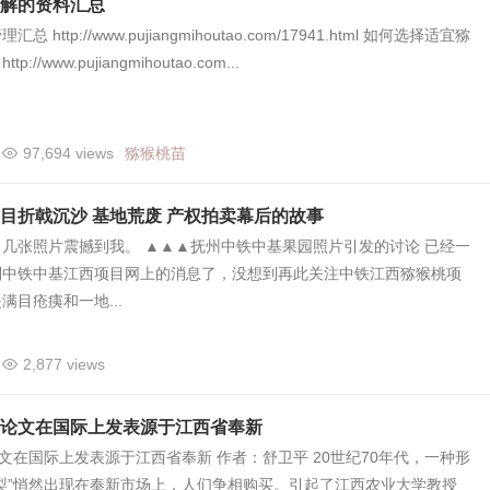
解的资料汇总
 http://www.pujiangmihoutao.com/17941.html 如何选择适宜猕
//www.pujiangmihoutao.com...
97,694 views
猕猴桃苗
目折戟沉沙 基地荒废 产权拍卖幕后的故事
几张照片震撼到我。 ▲▲▲抚州中铁中基果园照片引发的讨论 已经一
到中铁中基江西项目网上的消息了，没想到再此关注中铁江西猕猴桃项
满目疮痍和一地...
2,877 views
篇论文在国际上发表源于江西省奉新
论文在国际上发表源于江西省奉新 作者：舒卫平 20世纪70年代，一种形
梨”悄然出现在奉新市场上，人们争相购买。引起了江西农业大学教授