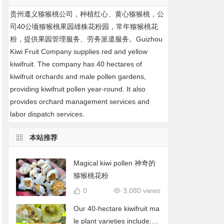
贵州遵义猕猴桃公司，种植红心、黄心猕猴桃，公
司40公顷猕猴桃果园雄株花粉园，常年猕猴桃花
粉，提供果园管理服务、劳务派遣服务。Guizhou
Kiwi Fruit Company supplies red and yellow
kiwifruit. The company has 40 hectares of
kiwifruit orchards and male pollen gardens,
providing kiwifruit pollen year-round. It also
provides orchard management services and
labor dispatch services.
本站推荐
Magical kiwi pollen 神奇的
猕猴桃花粉
0
3,080 views
Our 40-hectare kiwifruit ma
le plant varieties include: C