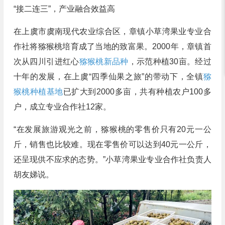
“接二连三”，产业融合效益高
在上虞市虞南现代农业综合区，章镇小草湾果业专业合
作社将猕猴桃培育成了当地的致富果。2000年，章镇首
次从四川引进红心
猕猴桃新品种
，示范种植30亩。经过
十年的发展，在上虞“四季仙果之旅”的带动下，全镇
猕
猴桃种植基地
已扩大到2000多亩，共有种植农户100多
户，成立专业合作社12家。
“在发展旅游观光之前，猕猴桃的零售价只有20元一公
斤，销售也比较难。现在零售价可以达到40元一公斤，
还呈现供不应求的态势。”小草湾果业专业合作社负责人
胡友娣说。