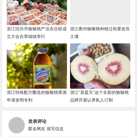
浙江绍兴市猕猴桃产业农合联成
浙江衢州猕猴桃种植过程要改良
立大会在章镇镇举行
土壤
浙江特殊配方酿造的猕猴桃果酒
浙江“喜盈天”这个全新的猕猴桃
申请发明专利
品牌开展认养私人订制
发表评论
匿名网友
填写信息