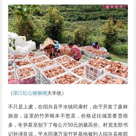
（
浙江红心猕猴桃
大丰收）
不只是上虞，在绍兴县平水镇同康村，由于开发了森林
旅游，这里的竹笋根本不愁卖，价格还比城里要贵很
多，冬笋甚至创下了每公斤50元的最高价。村党支部书
记孙泽良说，平水同康万亩竹笋基地被列入绍兴县南部