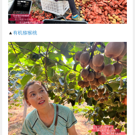
▲
有机猕猴桃