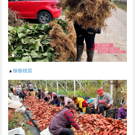
▲
猕猴桃苗