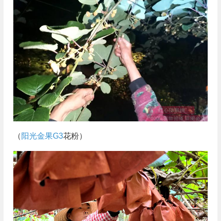
（
阳光金果G3
花粉）