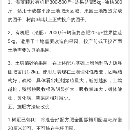
1、海藻颗粒有机肥300-500斤+益果益蔬5kg+油枯300
斤。适用于成都平原土地肥沃区域、果园土地改造完成
的园子、树龄3年以上正式投产的园子。
2、有机肥（渣肥）2000斤+均衡复合肥20kg+益果益蔬
5kg。适用于土地需要改造的果园、投产前或正投产而
土地需要改良的果园。
3、土壤偏砂的果园，在上述配方基础上增施利马力缓释
硼肥亩用1-2kg。使用后表现在土壤理化性改变，团粒结
构好，疏松，具体看出蚯蚓繁殖量大，蚯蚓越多，土壤
越松，猕猴桃吸收根系明显扩大，吸收量加大，树体健
壮，黄化病、溃疡病相对减少。
五、施肥方法应改变
1.树冠已郁闭，将混合好配方肥全园撒施用圆盘耙深翻
20厘米即可。不可施在主杆周围。