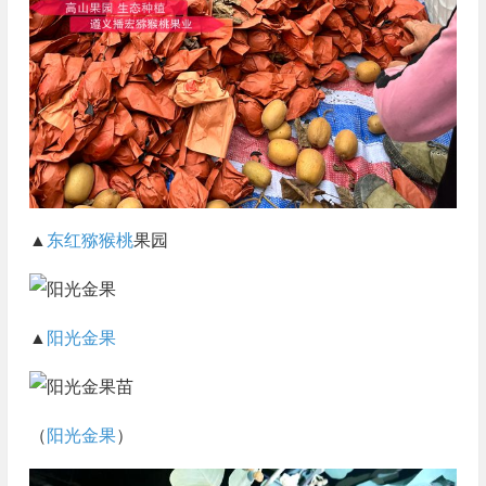
▲
东红猕猴桃
果园
▲
阳光金果
（
阳光金果
）