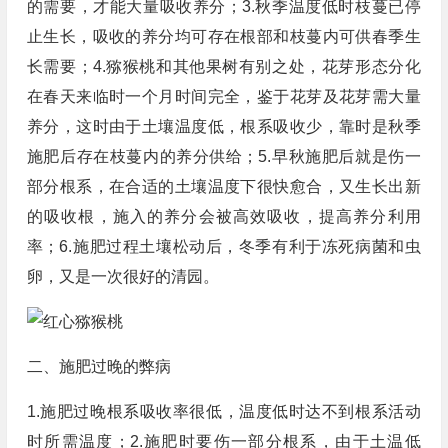
的需要，才能大量吸收养分；3.秋季温度低时枝蔓已停
止生长，吸收的养分均可存在根部和枝蔓内可供春季生
长需要；4.猕猴桃和其他果树有别之处，花芽形态分化
在春天来临时一个月时间完全，鉴于花芽及花芽需大量
养分，这时由于土壤温度低，根系吸收少，靠时是秋季
施肥后存在枝蔓内的养分供给；5.早秋施肥后就是伤一
部分根系，在合适的土壤温度下很快愈合，又生长出新
的吸收根，施入的养分会被高效吸收，提高养分利用
率；6.施肥过程土壤松动后，冬季有利于冻死病菌和虫
卵，又是一次很好的清园。
二、施肥过晚的弊病
1.施肥过晚根系吸收率很低，温度低时达不到根系活动
时所需温度；2.施肥时要伤一部分根系，由于土温低