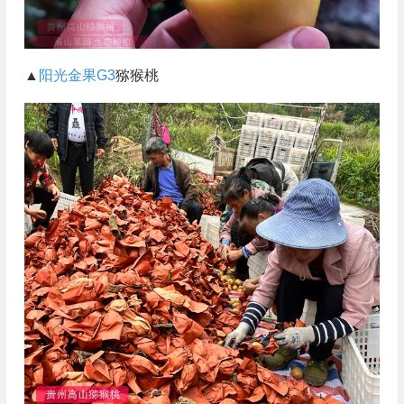
▲
阳光金果G3
猕猴桃