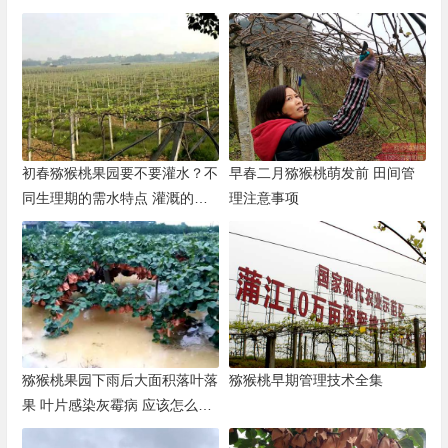
植
就不难了
初春猕猴桃果园要不要灌水？不
早春二月猕猴桃萌发前 田间管
同生理期的需水特点 灌溉的注
理注意事项
意事项
猕猴桃果园下雨后大面积落叶落
猕猴桃早期管理技术全集
果 叶片感染灰霉病 应该怎么预
防