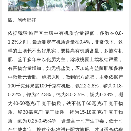
四、施啥肥好
依据猕猴桃产区土壤中有机质含量很低，多数在0.8-
1.2%之间，最近测定有机质含量在0.4%，非常低下。这
样的土壤长不出好果实，要提高有机质含量，多施有机
肥，鉴于多年来以化肥为主，猕猴桃园土壤板结严重，
有害物含量增加，如无机盐类，应加施有益菌肥和多种
中微量元素肥。施肥原则，做到配方施肥，主要依据产
100千克鲜果需100千克有机肥，氮2.2-2.8%，磷为0.18-
0.22%，钾为2-2.3%，钙为3.0-3.5%，镁为0.38%，硼
为40-50毫克/千克干物质，铁不低于60毫克/千克干物
质。锰30毫克/千克干物质，锌为15-18毫克/千克干物
质，硫为 0.25-0.45%等，含量高于时产生中毒，低于时
产生缺素症，按这个标准进行配方施肥，才可适合猕猴