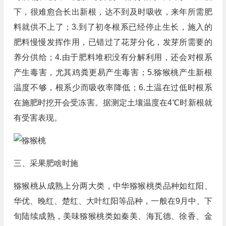
下，很难愈合长出新根，达不到及时吸收，来年所需肥
料就供不上了；3.到了初冬根系已经停止生长，施入的
肥料慢慢发挥作用，已错过了花芽分化，发芽所需要的
养分供给；4.由于肥料堆积没有分解利用，还会对根系
产生毒害，尤其鸡粪更易产生毒害；5.猕猴桃产生新根
温度不够，根系少而吸收率降低；6.土温在过低时根系
在施肥时挖开会受冻害。据测定土壤温度在4℃时新根就
有受害表现。
三、采果肥啥时施
猕猴桃从成熟上分两大类，中华猕猴桃类品种如红阳、
华优、晚红、楚红、大叶红阳等品种，一般在9月中、下
旬陆续成熟，美味猕猴桃类如秦美、海瓦德、徐香、金