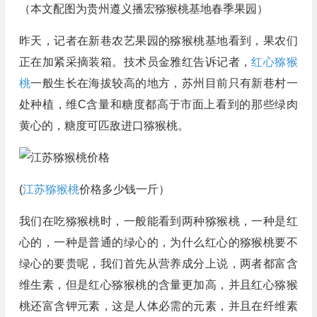
（本文配图为贵州遵义播宏猕猴桃基地春季果园）
昨天，记者在新巷农艺果园的猕猴桃基地看到，果农们
正在加紧采摘装箱。技术员金雅红告诉记者，
红心猕猴
桃
一般生长在海拔较高的地方，苏州目前只有新巷村一
处种植，维C含量和糖度都高于市面上看到的那些绿肉
黄心的，糖度可匹敌进口猕猴桃。
(
江苏猕猴桃
价格多少钱一斤）
我们在吃猕猴桃时，一般能看到两种猕猴桃，一种是红
心的，一种是普通的绿心的，为什么红心的猕猴桃要不
绿心的要贵呢，我们首先从营养成分上说，两者都富含
维生素，但是红心猕猴桃的含量更加高，并且红心猕猴
桃还富含钾元素，这是人体必需的元素，并且在纤维素