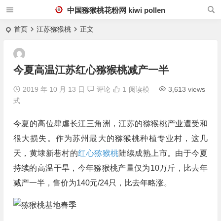
中国猕猴桃花粉网 kiwi pollen
首页
江苏猕猴桃
正文
今夏高温江苏红心猕猴桃减产一半
2019 年 10 月 13 日
评论
1
阅读模
3,613 views
式
今夏的高位肆虐长江三角洲，江苏的猕猴桃产业遭受和
很大损失。作为苏州最大的猕猴桃种植专业村，这几
天，黄埭新巷村的
红心猕猴桃
陆续成熟上市。由于今夏
持续的高温干旱，今年猕猴桃产量仅为10万斤，比去年
减产一半，售价为140元/24只，比去年略涨。