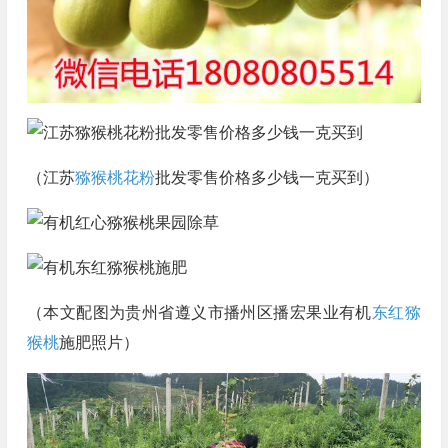
（江苏
猕猴桃花粉
批发零售价格多少钱一克买到）
（本文配图为贵州省遵义市播州区播宏果业有机
东红猕
猴桃
施肥照片）