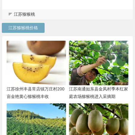
江苏猕猴桃
江苏猕猴桃价格
江苏徐州丰县常店镇万庄村200
江苏南通如东县金凤村季本红家
亩金艳黄心猕猴桃丰收
庭农场猕猴桃进入采摘期