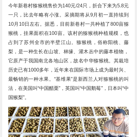
今年新巷村猕猴桃售价为140元/24只，折合下来为5.8元
一只，比去年略有小涨。采摘期将从9月初一直持续到
10月10日左右。据悉，目前新巷村一共种植了800亩猕
猴桃，挂果面积在100亩。该村的猕猴桃种植规模，也
占到了苏州全市的半壁江山。猕猴桃，俗称阳桃、藤
梨，是一种生长在山坡、林缘、灌木丛中的藤本植物，
它原产于我国南北各地山区，故名中华猕猴桃。其栽培
历史已有1000多年，近年来在国际市场上成为最时兴、
最畅销的一种水果。“基维果”是新西兰人对猕猴桃的叫
法，在美国叫“中国醋栗”，英国叫“中国鹅莓”，日本叫“中
国猴梨”。