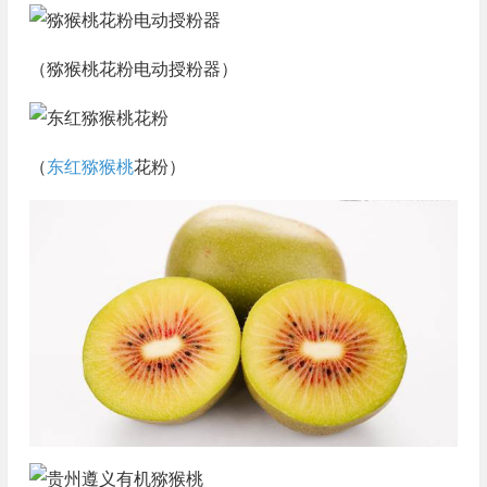
（猕猴桃花粉电动授粉器）
（
东红猕猴桃
花粉）