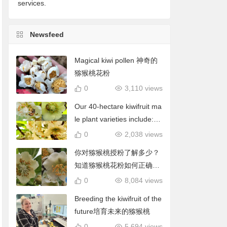
services.
Newsfeed
Magical kiwi pollen 神奇的
猕猴桃花粉
0
3,110 views
Our 40-hectare kiwifruit ma
le plant varieties include: C
hieftain, Matua, Tumari.我
0
2,038 views
们40公顷猕猴桃雄株品种包
你对猕猴桃授粉了解多少？
括酋长、陶木里等
知道猕猴桃花粉如何正确使
用吗？
0
8,084 views
Breeding the kiwifruit of the
future培育未来的猕猴桃
0
5,694 views