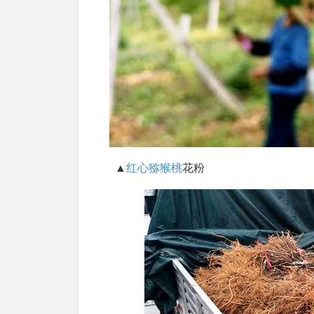
▲
红心猕猴桃
花粉