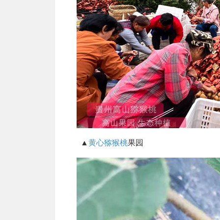
▲
黄心猕猴桃
果园