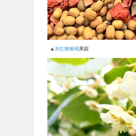
▲
东红猕猴桃
果园