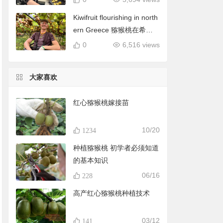
Kiwifruit flourishing in north
ern Greece 猕猴桃在希腊
北部蓬勃发展
0
6,516 views
大家喜欢
红心猕猴桃嫁接苗
10/20
1234
种植猕猴桃 初学者必须知道
的基本知识
06/16
228
高产红心猕猴桃种植技术
03/12
141