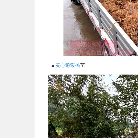
▲
黄心猕猴桃
苗