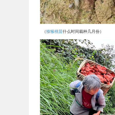
（
猕猴桃苗
什么时间栽种几月份）