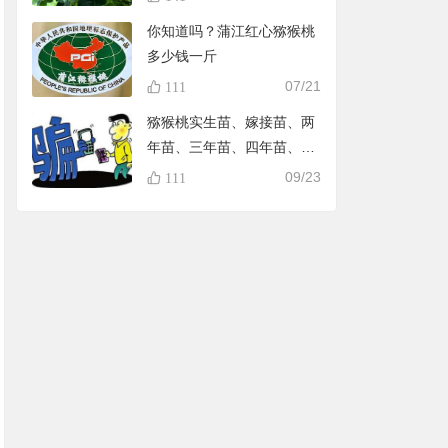
你知道吗？蒲江红心猕猴桃
多少钱一斤
07/21
111
猕猴桃实生苗、嫁接苗、两
年苗、三年苗、四年苗、五
年苗，教大家怎样避免在淘
09/23
111
宝买到假苗，可识别90%的
黑店