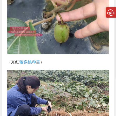
（东红
猕猴桃种苗
）