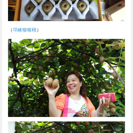
（
邛崃猕猴桃
）