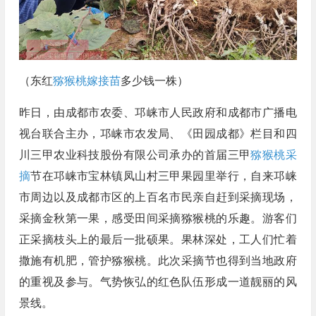
（东红
猕猴桃嫁接苗
多少钱一株）
昨日，由成都市农委、邛崃市人民政府和成都市广播电
视台联合主办，邛崃市农发局、《田园成都》栏目和四
川三甲农业科技股份有限公司承办的首届三甲
猕猴桃采
摘
节在邛崃市宝林镇凤山村三甲果园里举行，自来邛崃
市周边以及成都市区的上百名市民亲自赶到采摘现场，
采摘金秋第一果，感受田间采摘猕猴桃的乐趣。游客们
正采摘枝头上的最后一批硕果。果林深处，工人们忙着
撒施有机肥，管护猕猴桃。此次采摘节也得到当地政府
的重视及参与。气势恢弘的红色队伍形成一道靓丽的风
景线。