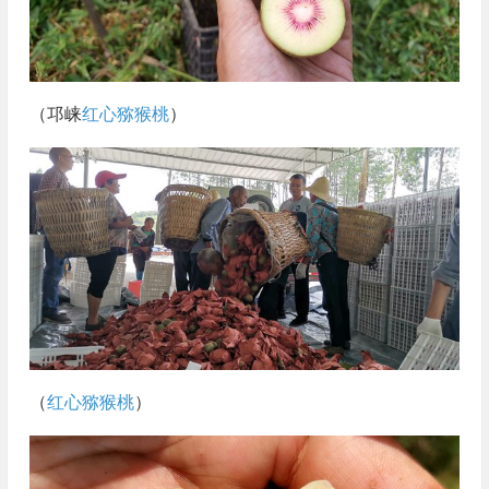
（邛崃
红心猕猴桃
）
（
红心猕猴桃
）