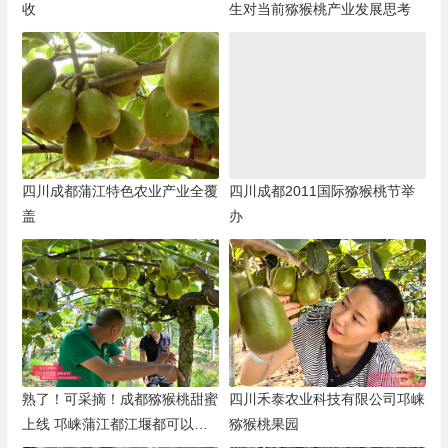
收
生对当前猕猴桃产业发展思考
四川成都蒲江特色农业产业全覆
四川成都2011国际猕猴桃节举
盖
办
熟了！可采摘！成都猕猴桃甜蜜
四川禾泰农业科技有限公司邛崃
上线 邛崃蒲江都江堰都可以采
猕猴桃果园