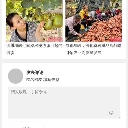
摘
四川邛崃七间猕猴桃冻库引起的
成都邛崃：深化猕猴桃品牌战略
纠纷
引领农业高质量发展
发表评论
匿名网友
填写信息