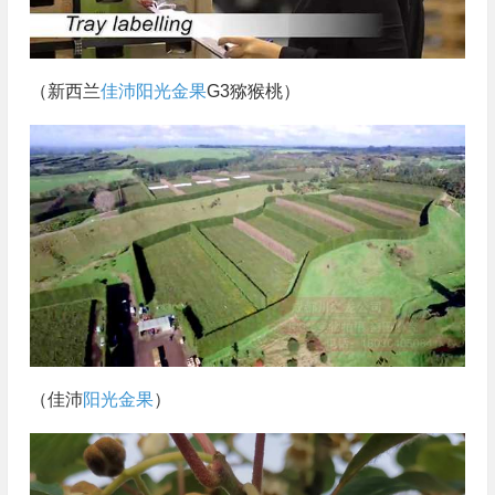
（新西兰
佳沛阳光金果
G3猕猴桃）
（佳沛
阳光金果
）