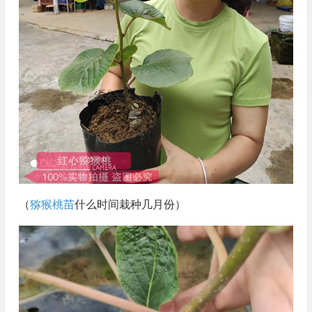
（
猕猴桃苗
什么时间栽种几月份）