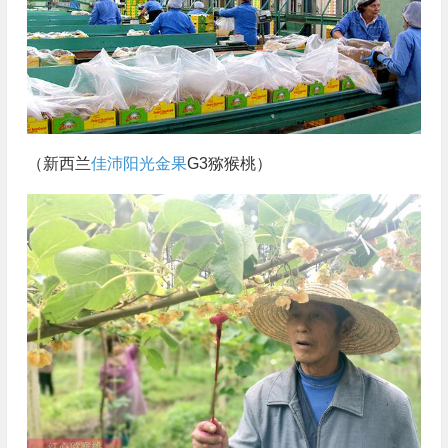
（新西兰
佳沛阳光金果
G3猕猴桃）