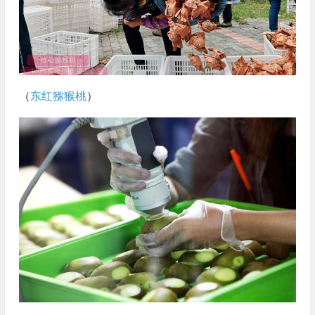
（
东红猕猴桃
）