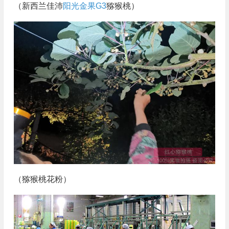
（新西兰佳沛
阳光金果G3
猕猴桃）
（猕猴桃花粉）