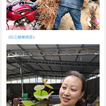
（
红心猕猴桃苗
）