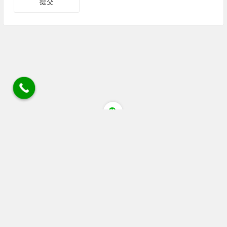
四川省成都市蒲江县清江大道猕猴桃花粉店 电话/微
信/wechat:18030405084 18080805514 座机028 88536306
链接
广告 站务合作wechat:+86 13060053319