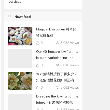
services.
Newsfeed
Magical kiwi pollen 神奇的
猕猴桃花粉
0
3,082 views
Our 40-hectare kiwifruit ma
le plant varieties include: C
hieftain, Matua, Tumari.我
0
2,016 views
们40公顷猕猴桃雄株品种包
你对猕猴桃授粉了解多少？
括酋长、陶木里等
知道猕猴桃花粉如何正确使
用吗？
0
8,062 views
Breeding the kiwifruit of the
future培育未来的猕猴桃
0
5,672 views