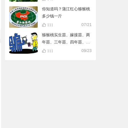
你知道吗？蒲江红心猕猴桃
多少钱一斤
07/21
111
猕猴桃实生苗、嫁接苗、两
年苗、三年苗、四年苗、五
年苗，教大家怎样避免在淘
09/23
111
宝买到假苗，可识别90%的
黑店