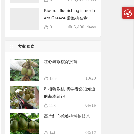
Kiwifruit flourishing in north
ern Greece 猕猴桃在希腊
北部蓬勃发展
0
6,490 views
大家喜欢
红心猕猴桃嫁接苗
10/20
1234
种植猕猴桃 初学者必须知道
的基本知识
06/16
228
高产红心猕猴桃种植技术
03/12
141