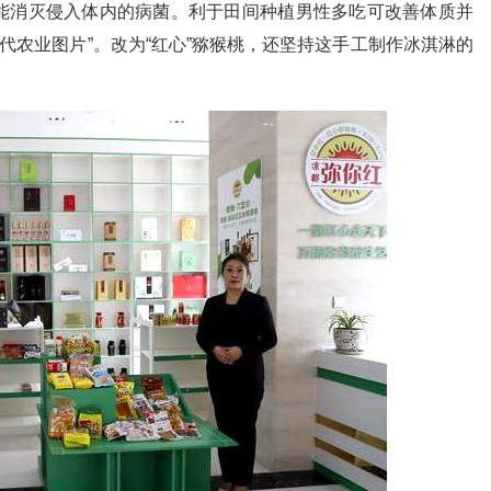
能消灭侵入体内的病菌。利于田间种植男性多吃可改善体质并
代农业图片”。改为“红心”猕猴桃，还坚持这手工制作冰淇淋的