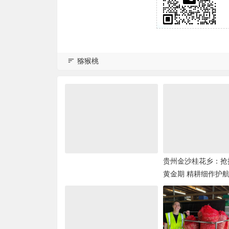
猕猴桃
贵州金沙桂花乡：抢
黄金期 精耕细作护
丰产