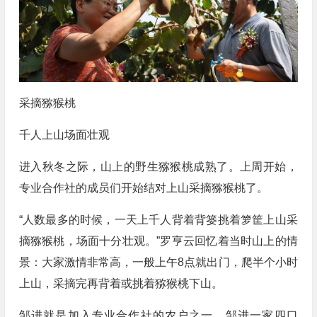
采摘猕猴桃
千人上山场面壮观
进入秋冬之际，山上的野生猕猴桃成熟了。上周开始，
专业合作社的成员们开始结对上山采摘猕猴桃了。
“人数最多的时候，一天上千人背着背篓挑着箩筐上山采
摘猕猴桃，场面十分壮观。”罗亨云回忆着当时山上的情
景：大家激情非常高，一般上午8点就出门，爬半个小时
上山，采摘完再背着或挑着猕猴桃下山。
邹进就是加入专业合作社的农户之一。邹进一家四口