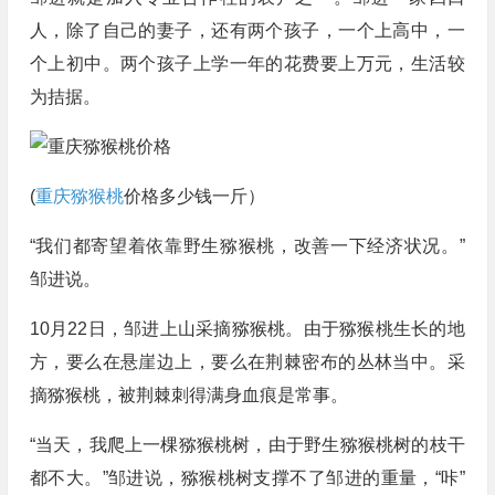
人，除了自己的妻子，还有两个孩子，一个上高中，一
个上初中。两个孩子上学一年的花费要上万元，生活较
为拮据。
(
重庆猕猴桃
价格多少钱一斤）
“我们都寄望着依靠野生猕猴桃，改善一下经济状况。”
邹进说。
10月22日，邹进上山采摘猕猴桃。由于猕猴桃生长的地
方，要么在悬崖边上，要么在荆棘密布的丛林当中。采
摘猕猴桃，被荆棘刺得满身血痕是常事。
“当天，我爬上一棵猕猴桃树，由于野生猕猴桃树的枝干
都不大。”邹进说，猕猴桃树支撑不了邹进的重量，“咔”