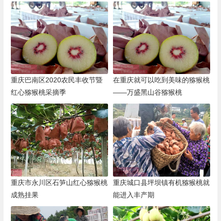
重庆巴南区2020农民丰收节暨
在重庆就可以吃到美味的猕猴桃
红心猕猴桃采摘季
——万盛黑山谷猕猴桃
重庆市永川区石笋山红心猕猴桃
重庆城口县坪坝镇有机猕猴桃就
成熟挂果
能进入丰产期