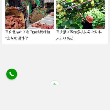
重庆北碚出了名的猕猴桃种植
重庆綦江区猕猴桃认养业务 私
“土专家”龚小平
人订制兴起