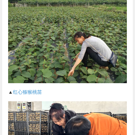
▲
红心猕猴桃苗