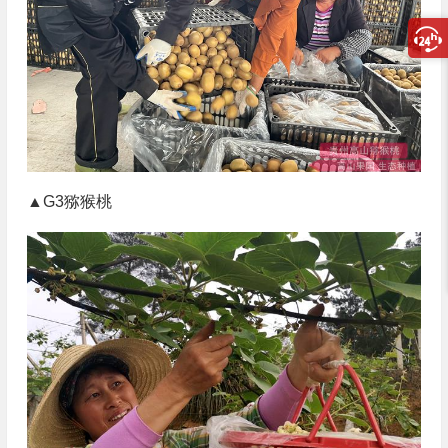
▲G3猕猴桃