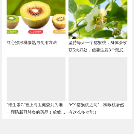
红心猕猴桃催熟与食用方法
坚持每天一个猕猴桃，身体会收
获5大好处，但要注意3个禁忌
“维生素C”被上海卫健委列为唯
9个“猕猴桃之问”，猕猴桃居然
一预防新冠肺炎的药品！猕猴桃
有这么多功能！
富含维C！