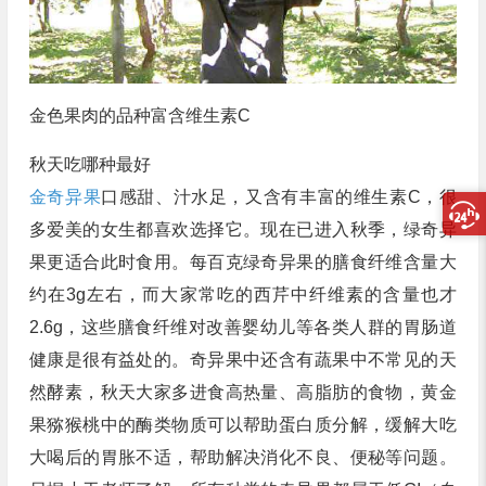
金色果肉的品种富含维生素C
秋天吃哪种最好
金奇异果
口感甜、汁水足，又含有丰富的维生素C，很
多爱美的女生都喜欢选择它。现在已进入秋季，绿奇异
果更适合此时食用。每百克绿奇异果的膳食纤维含量大
约在3g左右，而大家常吃的西芹中纤维素的含量也才
2.6g，这些膳食纤维对改善婴幼儿等各类人群的胃肠道
健康是很有益处的。奇异果中还含有蔬果中不常见的天
然酵素，秋天大家多进食高热量、高脂肪的食物，黄金
果猕猴桃中的酶类物质可以帮助蛋白质分解，缓解大吃
大喝后的胃胀不适，帮助解决消化不良、便秘等问题。