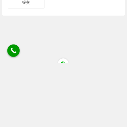
四川省成都市蒲江县清江大道猕猴桃花粉店 电话/微
信/wechat:18030405084 18080805514 座机028 88536306
链接
广告 站务合作wechat:+86 13060053319