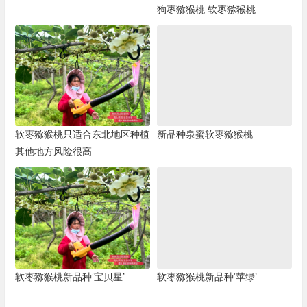
狗枣猕猴桃 软枣猕猴桃
软枣猕猴桃只适合东北地区种植
新品种泉蜜软枣猕猴桃
其他地方风险很高
软枣猕猴桃新品种‘宝贝星’
软枣猕猴桃新品种‘苹绿’