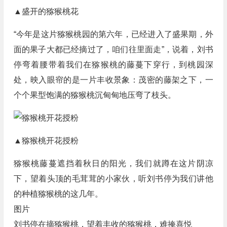
▲盛开的猕猴桃花
“今年是这片猕猴桃园的第六年，已经进入了盛果期，外
面的果子大都已经摘过了，咱们往里面走”，说着，刘书
停弯着腰带着我们在猕猴桃的藤蔓下穿行，到桃园深
处，映入眼帘的是一片丰收景象：茂密的藤架之下，一
个个果型饱满的猕猴桃沉甸甸地压弯了枝头。
▲猕猴桃开花授粉
猕猴桃藤蔓遮挡着秋日的阳光，我们就蹲在这片阴凉
下，望着头顶的毛茸茸的小家伙，听刘书停为我们讲他
的种植猕猴桃的这几年。
图片
刘书停在摘猕猴桃，望着丰收的猕猴桃，难掩喜悦