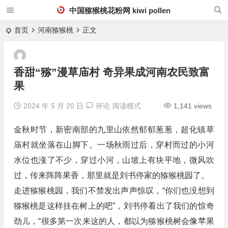
中国猕猴桃花粉网 kiwi pollen
首页
河南猕猴桃
正文
香甜“猕”漫草庙村 奇异果成河南农民致富
果
2024 年 5 月 20 日
评论
阅读模式
1,141 views
金秋时节，新密南部的九里山依然郁郁葱葱，超化镇草
庙村就坐落在山脚下。一场秋雨过后，穿村而过的小河
水位也涨了不少，穿过小河，山坡上有块平地，微风吹
过，传来阵阵果香，那里就是刘书停家的猕猴桃园了。
走进猕猴桃园，我们不禁发出声声惊叹，“你们也没想到
猕猴桃是这样挂在树上的吧”，刘书停看出了我们的惊奇
劲儿，“很多第一次来这的人，都以为猕猴桃树会像苹果