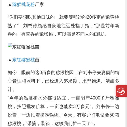
▲
猕猴桃花粉
厂家
“你们要想吃其他口味的，就要等那边的20多亩的猕猴桃
熟了”，刘书停颇感自豪地往远处指了指，“那是前年新
种的，有翠香的猕猴桃，可以满足不同人的口味”。
▲
东红猕猴桃
苗
如今，眼前的这3亩多的猕猴桃园，在刘书停夫妻俩的精
心管理和照料下，已经进入盛果期，果型饱满、清甜多
汁。
“今年的温度和水分都很适宜，一亩能产4000多斤猕猴
桃，按照批发价算，一亩也能卖3万多元”。刘书停一边
说着，一边忙着摘猕猴桃。今天，有客户打电话要50箱
猕猴桃，“采摘，装箱，这够我们忙一天了”，