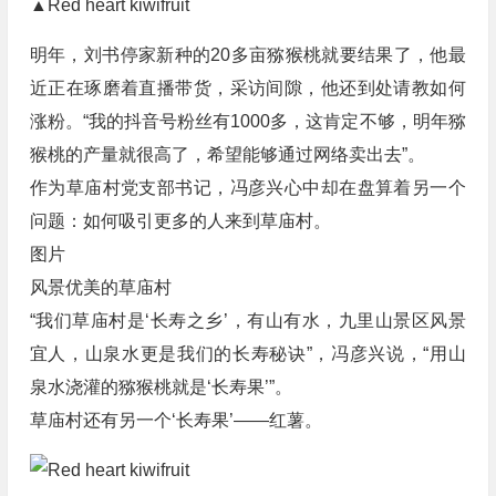
▲Red heart kiwifruit
明年，刘书停家新种的20多亩猕猴桃就要结果了，他最
近正在琢磨着直播带货，采访间隙，他还到处请教如何
涨粉。“我的抖音号粉丝有1000多，这肯定不够，明年猕
猴桃的产量就很高了，希望能够通过网络卖出去”。
作为草庙村党支部书记，冯彦兴心中却在盘算着另一个
问题：如何吸引更多的人来到草庙村。
图片
风景优美的草庙村
“我们草庙村是‘长寿之乡’，有山有水，九里山景区风景
宜人，山泉水更是我们的长寿秘诀”，冯彦兴说，“用山
泉水浇灌的猕猴桃就是‘长寿果’”。
草庙村还有另一个‘长寿果’——红薯。