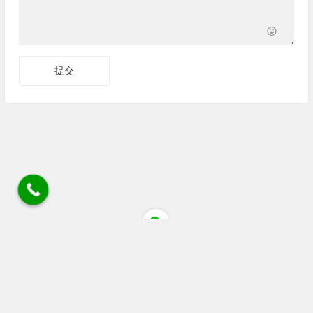
四川省成都市蒲江县清江大道猕猴桃花粉店 电话/微