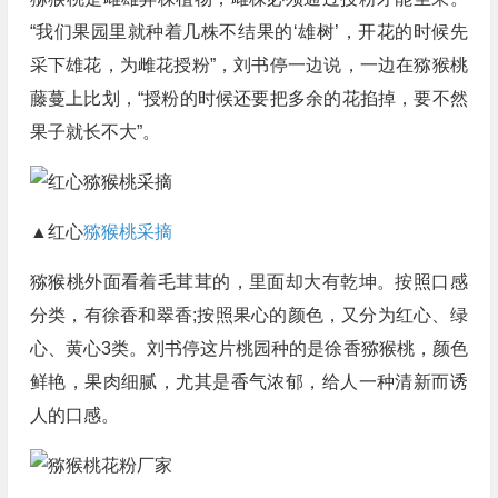
“我们果园里就种着几株不结果的‘雄树’，开花的时候先
采下雄花，为雌花授粉”，刘书停一边说，一边在猕猴桃
藤蔓上比划，“授粉的时候还要把多余的花掐掉，要不然
果子就长不大”。
▲红心
猕猴桃采摘
猕猴桃外面看着毛茸茸的，里面却大有乾坤。按照口感
分类，有徐香和翠香;按照果心的颜色，又分为红心、绿
心、黄心3类。刘书停这片桃园种的是徐香猕猴桃，颜色
鲜艳，果肉细腻，尤其是香气浓郁，给人一种清新而诱
人的口感。