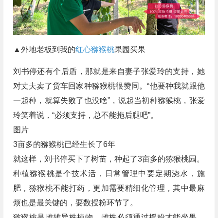
▲外地老板到我的
红心猕猴桃
果园买果
​刘书停还有个后盾，那就是来自妻子张爱玲的支持，她
对丈夫卖了货车回家种猕猴桃很赞同。“他要种我就跟他
一起种，就算失败了也没啥”，说起当初种猕猴桃，张爱
玲笑着说，“必须支持，总不能拖后腿吧”。
图片
3亩多的猕猴桃已经生长了6年
就这样，刘书停买下了树苗，种起了3亩多的猕猴桃园。
种植猕猴桃是个技术活，日常管理中要定期浇水，施
肥，猕猴桃不能打药，更加需要精细化管理，其中最麻
烦也是最关键的，要数授粉环节了。
猕猴桃是雌雄异株植物，雌株必须通过授粉才能坐果。