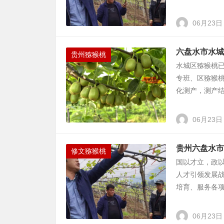
06月23日
六盘水市水城
贵州猕猴桃
水城区猕猴桃
专班、区猕猴桃
化测产，测产结
06月23日
贵州六盘水市
修文猕猴桃
国以才立，政
人才引领发展
培育、服务各项
06月23日