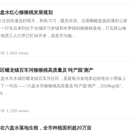
盘水红心猕猴桃发展规划
立冬过后恰逢连好晴天，和风习习，暖意浓浓。沿着蜿蜒盘旋的通村公路
者一行先后来到位于水城区勺米镇和米箩镇的猕猴桃基地，只见群山掩
地里工人们早已忙碌开来，或是开沟施...
1,444 views
区蟠龙镇百车河猕猴桃高质量及‘吨产园’测产
六盘水市水城区蟠龙镇百车河社区，晏庭银兴奋地拿起粉笔在小黑板上
一句话——“六盘水市猕猴桃高质量及‘吨产园’测产，2028kg/亩”。
...
1,190 views
在六盘水落地生根，全市种植面积超20万亩