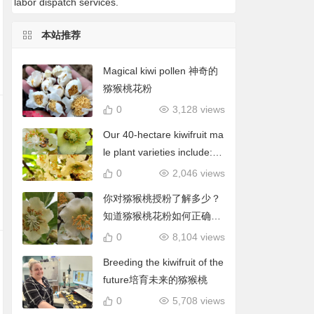
labor dispatch services.
本站推荐
Magical kiwi pollen 神奇的
猕猴桃花粉
0
3,128 views
Our 40-hectare kiwifruit ma
le plant varieties include: C
hieftain, Matua, Tumari.我
0
2,046 views
们40公顷猕猴桃雄株品种包
你对猕猴桃授粉了解多少？
括酋长、陶木里等
知道猕猴桃花粉如何正确使
用吗？
0
8,104 views
Breeding the kiwifruit of the
future培育未来的猕猴桃
0
5,708 views