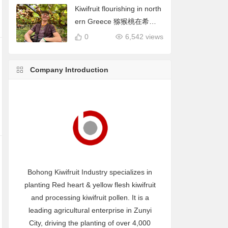
Kiwifruit flourishing in north
ern Greece 猕猴桃在希腊
北部蓬勃发展
0
6,542 views
Company Introduction
Bohong Kiwifruit Industry specializes in
planting Red heart & yellow flesh kiwifruit
and processing kiwifruit pollen. It is a
leading agricultural enterprise in Zunyi
City, driving the planting of over 4,000