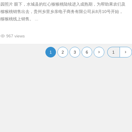
果园照片 眼下，水城县的红心猕猴桃陆续进入成熟期，为帮助果农们及
猕猴桃销售出去，贵州乡里乡亲电子商务有限公司从8月10号开始，
猴桃线上销售。 ...
967 views
1
2
3
6