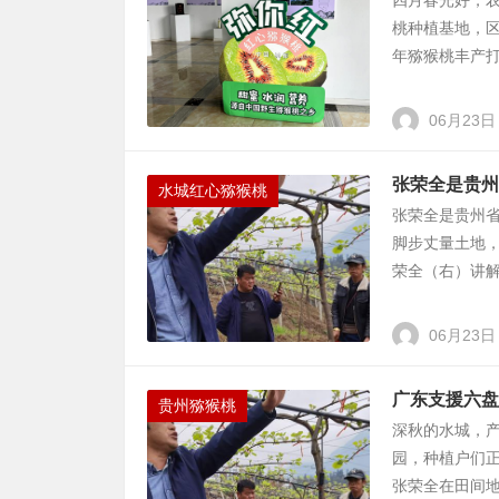
四月春光好，
桃种植基地，
年猕猴桃丰产打
06月23日
张荣全是贵州
水城红心猕猴桃
张荣全是贵州
脚步丈量土地，
荣全（右）讲解
06月23日
广东支援六盘
贵州猕猴桃
深秋的水城，
园，种植户们
张荣全在田间地头讲