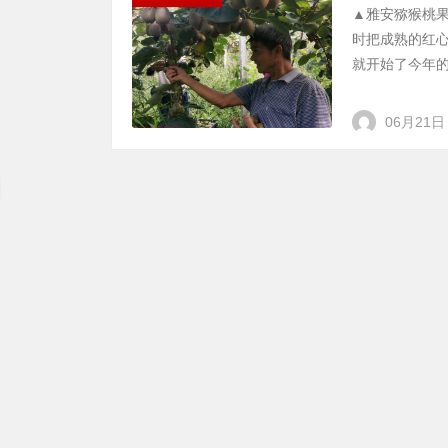
▲雅安猕猴桃
时把成熟的红心
就开始了今年的猕
06月21日