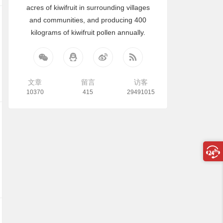
acres of kiwifruit in surrounding villages
and communities, and producing 400
kilograms of kiwifruit pollen annually.
文章
留言
访客
10370
415
29491015