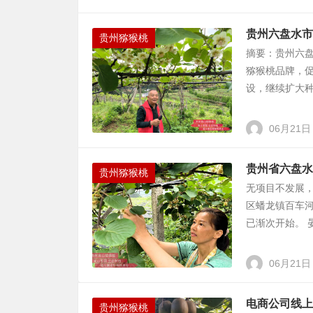
贵州六盘水市
贵州猕猴桃
摘要：贵州六盘
猕猴桃品牌，
设，继续扩大种
06月21日
贵州省六盘水
贵州猕猴桃
无项目不发展，
区蟠龙镇百车
已渐次开始。 晏
06月21日
电商公司线上
贵州猕猴桃