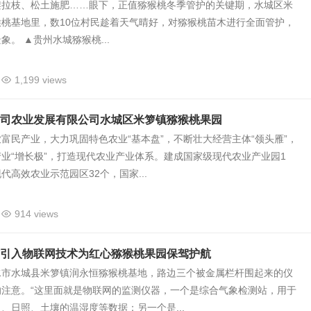
架拉枝、松土施肥……眼下，正值猕猴桃冬季管护的关键期，水城区米
桃基地里，数10位村民趁着天气晴好，对猕猴桃苗木进行全面管护，
象。 ▲贵州水城猕猴桃...
1,199 views
司农业发展有限公司水城区米箩镇猕猴桃果园
富民产业，大力巩固特色农业“基本盘”，不断壮大经营主体“领头雁”，
业“增长极”，打造现代农业产业体系。建成国家级现代农业产业园1
代高效农业示范园区32个，国家...
914 views
引入物联网技术为红心猕猴桃果园保驾护航
水市水城县米箩镇润永恒猕猴桃基地，路边三个被金属栏杆围起来的仪
的注意。“这里面就是物联网的监测仪器，一个是综合气象检测站，用于
、日照、土壤的温湿度等数据；另一个是...