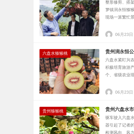
整形修剪、搭
箩镇润永恒猕猴
现场一派繁忙景
06月23日
贵州润永恒公
六盘水猕猴桃
六盘水紧盯兴农
积极培育旅游产
个、省级农业现
06月23日
贵州六盘水市
贵州猕猴桃
驱车驶入六盘
器引起了记者
检测风向、风力