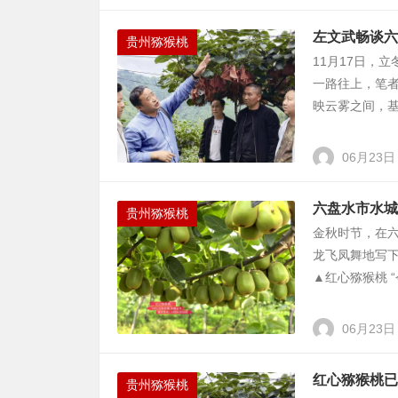
左文武畅谈六
贵州猕猴桃
11月17日，
一路往上，笔
映云雾之间，基
06月23日
六盘水市水城
贵州猕猴桃
金秋时节，在
龙飞凤舞地写下了
▲红心猕猴桃 “今
06月23日
红心猕猴桃已
贵州猕猴桃