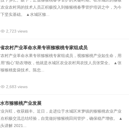
农技下乡忙。眼下，正值猕猴桃春季管护的关键时期。在水城区的猕猴
区农业农村局的技术人员正积极投入到猕猴桃春季管护培训之中，为今
下坚实基础。 ▲水城区猕...
2,723 views
省农村产业革命水果专班猕猴桃专家组成员
省农村产业革命水果专班猕猴桃专家组成员，视猕猴桃产业如生命，用
用“痴心”助农增收，他就是水城区农业农村局农技人员张荣全。 ▲张
猕猴桃套袋技术。陈忠...
2,683 views
水市猕猴桃产业发展
产业兴旺，收获颇丰。近日，走进位于水城区米箩镇的猕猴桃农业产业
正在积极交流总结经验，自觉做好猕猴桃田间管护，确保稳产增收。 ▲
解 2021...