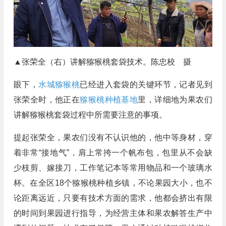
▲张荣全（右）讲解猕猴桃套袋技术。陈忠校 摄
眼下，
水城猕猴桃
已经进入套袋的关键环节，记者见到
张荣全时，他正在
猕猴桃种植基地
里，详细地为果农们
讲解猕猴桃套袋过程中所需要注意的事项。
提起张荣全，果农们没有不认识他的，他中等身材，穿
着非常“接地气”，肩上常挎一个帆布包，包里从不会缺
少枝剪、嫁接刀，工作笔记本等常用物品和一个玻璃水
杯。在全区18个猕猴桃种植乡镇，不论果园大小，也不
论距离远近，只要有技术方面的需求，他都会挤出有限
的时间到果园进行指导，为经营主体和果农解答生产中