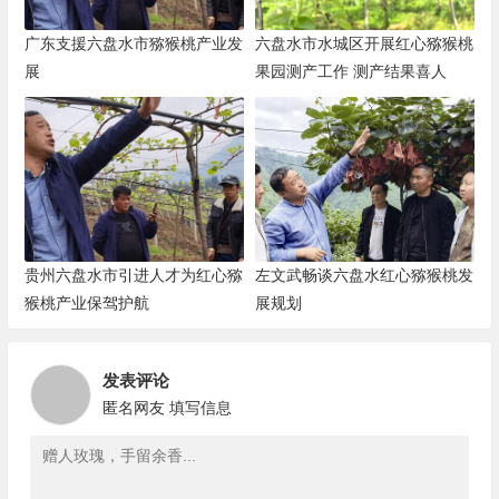
广东支援六盘水市猕猴桃产业发
六盘水市水城区开展红心猕猴桃
展
果园测产工作 测产结果喜人
贵州六盘水市引进人才为红心猕
左文武畅谈六盘水红心猕猴桃发
猴桃产业保驾护航
展规划
发表评论
匿名网友
填写信息