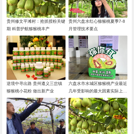
贵州修文平滩村：抢抓授粉关键
贵州六盘水红心猕猴桃夏季7-8
期 科普护航猕猴桃丰产
月管理技术要点
逆境中寻出路 贵州遵义三岔镇
六盘水市水城区猕猴桃产业最近
猕猴桃小花粉 做出新产业
几年受影响的最大因素实际上就
是果腐病