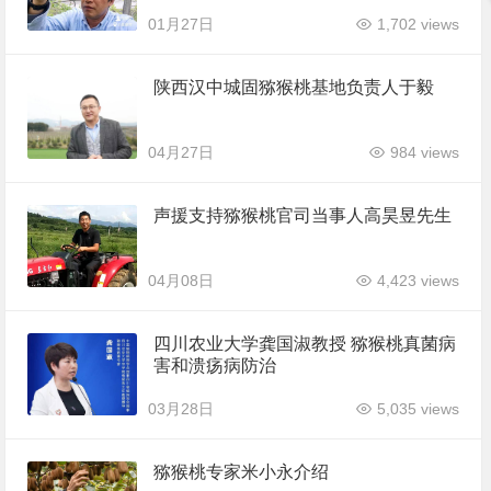
01月27日
1,702 views
陕西汉中城固猕猴桃基地负责人于毅
04月27日
984 views
声援支持猕猴桃官司当事人高昊昱先生
04月08日
4,423 views
四川农业大学龚国淑教授 猕猴桃真菌病
害和溃疡病防治
03月28日
5,035 views
猕猴桃专家米小永介绍