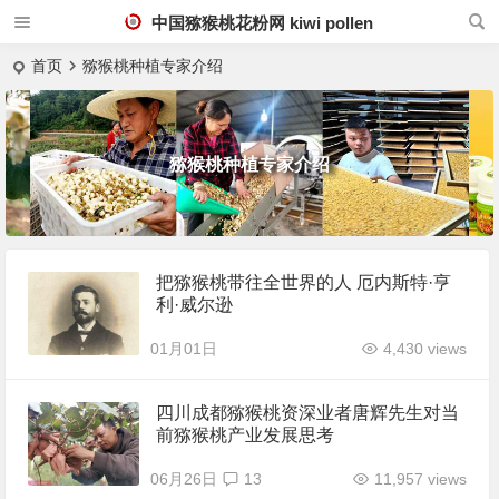
中国猕猴桃花粉网 kiwi pollen
首页
猕猴桃种植专家介绍
猕猴桃种植专家介绍
把猕猴桃带往全世界的人 厄内斯特·亨
利·威尔逊
01月01日
4,430 views
四川成都猕猴桃资深业者唐辉先生对当
前猕猴桃产业发展思考
06月26日
13
11,957 views