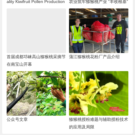
ality Kiwifruit Pollen Production
农业筑牢猕猴桃产业 “丰收根基”
首届成都邛崃高山猕猴桃采摘节
蒲江猕猴桃花粉厂产品介绍
在南宝山开幕
公众号文章
猕猴桃授粉难题与辅助授粉技术
的应用及局限