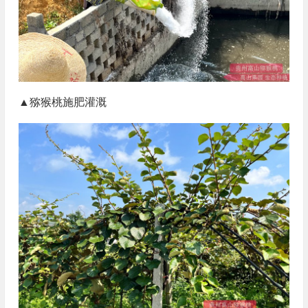
▲猕猴桃施肥灌溉