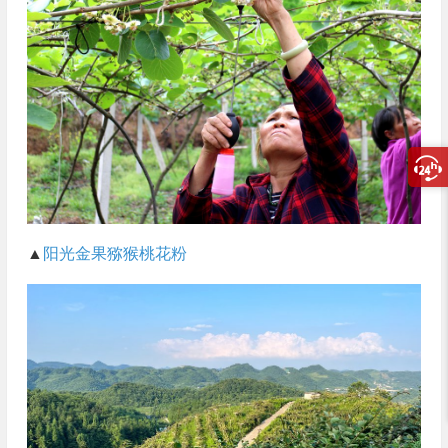
▲
阳光金果
猕猴桃花粉