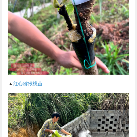
▲
红心猕猴桃苗