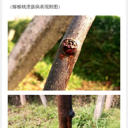
（猕猴桃溃疡病表现附图）