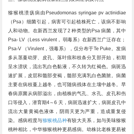
猕猴桃溃疡病由Pseudomonas syringae pv actinidiae
（Psa）细菌引起，病害可引起植株死亡，该病不影响
人和动物。在新西兰发现了2 种类型的Psa 病菌，其中
Psa- LV（Less virulent， 弱毒系）在新西兰广泛存在；
Psa-V （Virulent，强毒系），仅分布于Te Puke。发病
多从茎蔓幼芽、皮孔、落叶痕和枝条分叉部开始，初期
呈水渍状，流出乳白色黏液，不久转为红褐色。病斑迅
速扩展，皮层和髓部变褐，髓部充满乳白色菌脓。病菌
主要在病枝蔓上越冬，也可随病残体在土壤中越冬。早
春病原菌从病部溢出，由植株的气孔、水孔、皮孔和伤
口等侵入，潜育期4～6 天，病斑迅速扩大，病斑皮孔中
流出大量黄褐色液体，阴雨天更为严重，造成重复侵
染。感病程度与
猕猴桃品种
有较大关系，如与美味猕猴
桃种相比，中华猕猴桃种更易感病。幼株比老株更易被