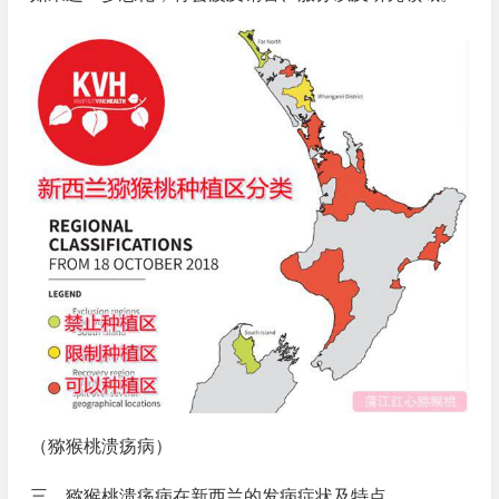
（猕猴桃溃疡病）
三、猕猴桃溃疡病在新西兰的发病症状及特点