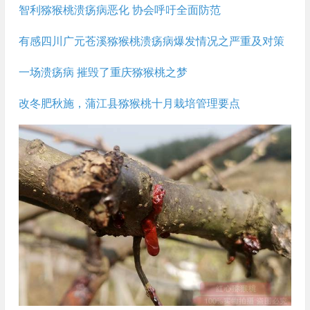
智利猕猴桃溃疡病恶化 协会呼吁全面防范
有感四川广元苍溪猕猴桃溃疡病爆发情况之严重及对策
一场溃疡病 摧毁了重庆猕猴桃之梦
改冬肥秋施，蒲江县猕猴桃十月栽培管理要点