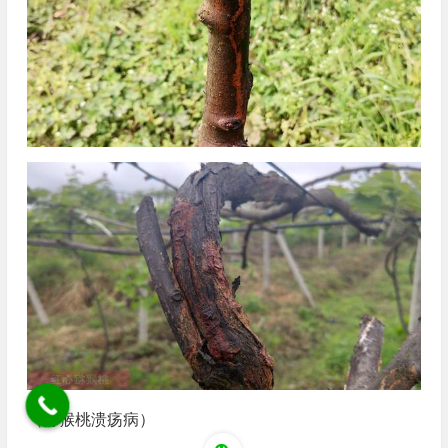
（猕猴桃溃疡病）