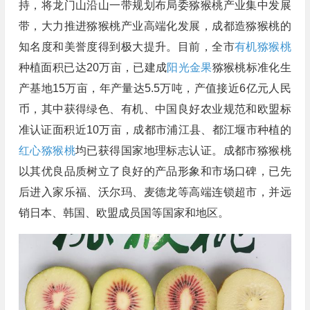
持，将龙门山沿山一带规划布局委猕猴桃产业集中发展
带，大力推进猕猴桃产业高端化发展，成都造猕猴桃的
知名度和美誉度得到极大提升。目前，全市
有机猕猴桃
种植面积已达20万亩，已建成
阳光金果
猕猴桃标准化生
产基地15万亩，年产量达5.5万吨，产值接近6亿元人民
币，其中获得绿色、有机、中国良好农业规范和欧盟标
准认证面积近10万亩，成都市浦江县、都江堰市种植的
红心猕猴桃
均已获得国家地理标志认证。成都市猕猴桃
以其优良品质树立了良好的产品形象和市场口碑，已先
后进入家乐福、沃尔玛、麦德龙等高端连锁超市，并远
销日本、韩国、欧盟成员国等国家和地区。