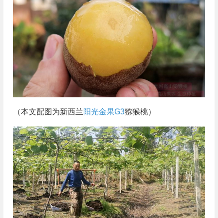
（本文配图为新西兰
阳光金果G3
猕猴桃）