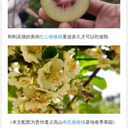
刚刚采摘的黄肉
红心猕猴桃
要放多久才可以吃催熟
（本文配图为贵州遵义高山
有机猕猴桃
基地春季果园）