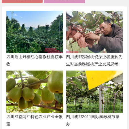
四川眉山丹棱红心猕猴桃喜获丰
四川成都猕猴桃资深业者唐辉先
收
生对当前猕猴桃产业发展思考
四川成都蒲江特色农业产业全覆
四川成都2011国际猕猴桃节举
盖
办