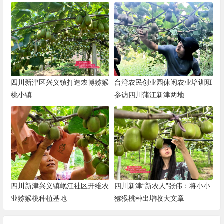
四川新津区兴义镇打造农博猕猴
台湾农民创业园休闲农业培训班
桃小镇
参访四川蒲江新津两地
四川新津兴义镇岷江社区开维农
四川新津“新农人”张伟：将小小
业猕猴桃种植基地
猕猴桃种出增收大文章