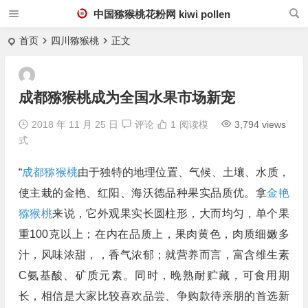
中国猕猴桃花粉网 kiwi pollen
首页
四川猕猴桃
正文
成都猕猴桃成为全国水果市场新宠
2018 年 11 月 25 日
评论
1
阅读模
3,794 views
式
“
成都猕猴桃
由于独特的地理位置、气候、土壤、水质，
使主栽的金艳、红阳、海沃德品种果实品质优。拿
金艳
猕猴桃
来说，它外观果实长圆柱形，大而均匀，单个果
重100克以上；在内在品质上，果肉黄色，肉质细嫩多
汁，风味浓甜，，香气浓郁；就营养而言，富含维生素
C氨基酸、矿质元素。同时，晚熟耐贮藏，可食用期
长，相信是大家比较喜欢品尝、争购款待亲朋的首选新