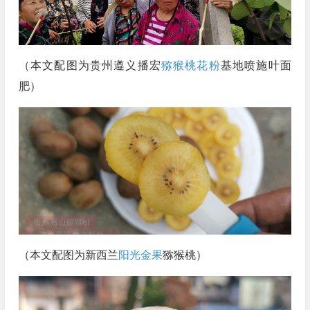
（本文配图为贵州遵义播宏
猕猴桃花粉
基地喷施叶面
肥）
（本文配图为新西兰
阳光金果
猕猴桃）