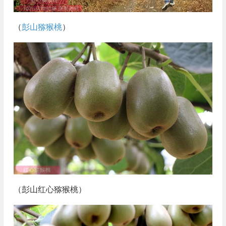
（
彭山猕猴桃
）
（彭山红心猕猴桃）