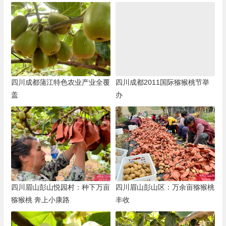
四川成都蒲江特色农业产业全覆
四川成都2011国际猕猴桃节举
盖
办
四川眉山彭山悦园村：种下万亩
四川眉山彭山区：万余亩猕猴桃
猕猴桃 奔上小康路
丰收