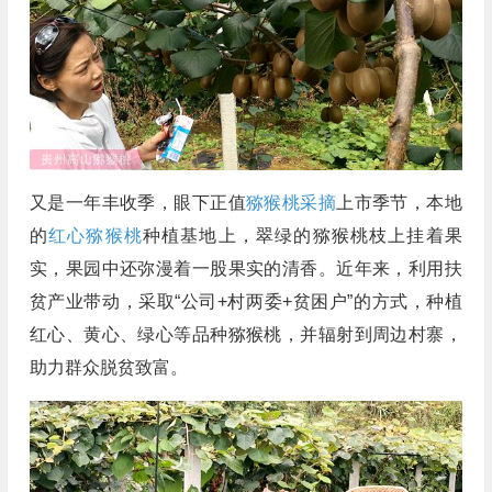
又是一年丰收季，眼下正值
猕猴桃采摘
上市季节，本地
的
红心猕猴桃
种植基地上，翠绿的猕猴桃枝上挂着果
实，果园中还弥漫着一股果实的清香。近年来，利用扶
贫产业带动，采取“公司+村两委+贫困户”的方式，种植
红心、黄心、绿心等品种猕猴桃，并辐射到周边村寨，
助力群众脱贫致富。