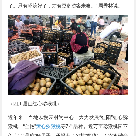
了。只有环境好了，才有更多游客来嘛。” 周秀林说。
（四川眉山红心猕猴桃）
近年来，当地以悦园村为中心，大力发展“红阳”红心猕
猴桃、“金艳”
黄心猕猴桃
等7个品种。近万亩猕猴桃园不
仅产出“品质”好果子，还提升了乡村“颜值”，以农旅融合