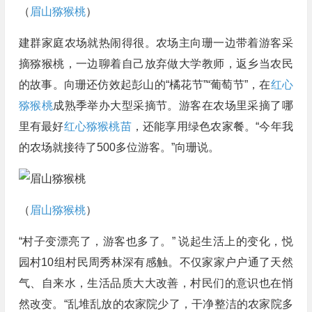
（
眉山猕猴桃
）
建群家庭农场就热闹得很。农场主向珊一边带着游客采
摘猕猴桃，一边聊着自己放弃做大学教师，返乡当农民
的故事。向珊还仿效起彭山的“橘花节”“葡萄节”，在
红心
猕猴桃
成熟季举办大型采摘节。游客在农场里采摘了哪
里有最好
红心猕猴桃苗
，还能享用绿色农家餐。“今年我
的农场就接待了500多位游客。”向珊说。
（
眉山猕猴桃
）
“村子变漂亮了，游客也多了。” 说起生活上的变化，悦
园村10组村民周秀林深有感触。不仅家家户户通了天然
气、自来水，生活品质大大改善，村民们的意识也在悄
然改变。“乱堆乱放的农家院少了，干净整洁的农家院多