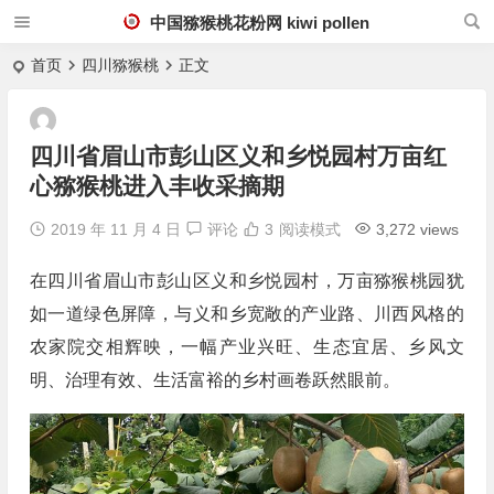
中国猕猴桃花粉网 kiwi pollen
首页
四川猕猴桃
正文
四川省眉山市彭山区义和乡悦园村万亩红
心猕猴桃进入丰收采摘期
2019 年 11 月 4 日
评论
3
阅读模式
3,272 views
在四川省眉山市彭山区义和乡悦园村，万亩猕猴桃园犹
如一道绿色屏障，与义和乡宽敞的产业路、川西风格的
农家院交相辉映，一幅产业兴旺、生态宜居、乡风文
明、治理有效、生活富裕的乡村画卷跃然眼前。